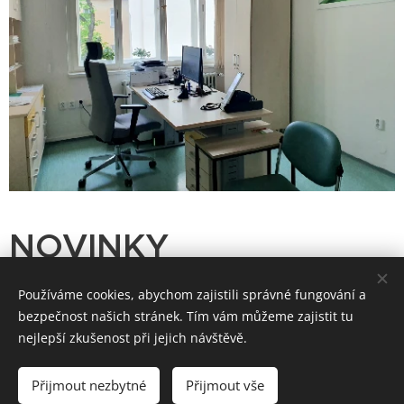
NOVINKY
Používáme cookies, abychom zajistili správné fungování a
DOVOLENÁ 3.8-
bezpečnost našich stránek. Tím vám můžeme zajistit tu
7.8.2026
nejlepší zkušenost při jejich návštěvě.
31.07.2026
Přijmout nezbytné
Přijmout vše
V pondělí 3.8 a v úterý 4.8 je v